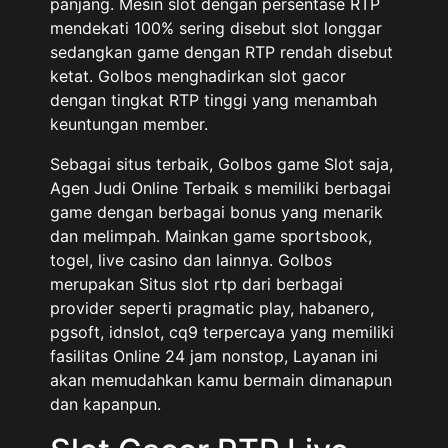
panjang. Mesin slot dengan persentase RTP
mendekati 100% sering disebut slot longgar
sedangkan game dengan RTP rendah disebut
ketat. Golbos menghadirkan slot gacor
dengan tingkat RTP tinggi yang menambah
keuntungan member.
Sebagai situs terbaik, Golbos game Slot saja,
Agen Judi Online Terbaik s memiliki berbagai
game dengan berbagai bonus yang menarik
dan melimpah. Mainkan game sportsbook,
togel, live casino dan lainnya. Golbos
merupakan Situs slot rtp dari berbagai
provider seperti pragmatic play, habanero,
pgsoft, idnslot, cq9 terpercaya yang memiliki
fasilitas Online 24 jam nonstop, Layanan ini
akan memudahkan kamu bermain dimanapun
dan kapanpun.