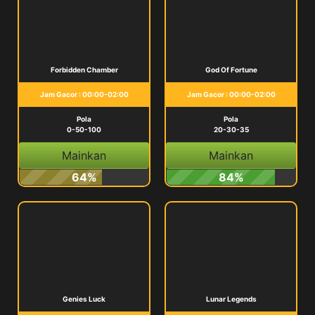
Forbidden Chamber
God Of Fortune
Jam Gacor : 00:00-02:00
Jam Gacor : 00:00-02:00
Pola
Pola
0-50-100
20-30-35
Mainkan
Mainkan
64%
84%
Genies Luck
Lunar Legends