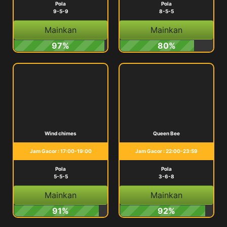
Pola
Pola
9-5-9
8-5-5
Mainkan
Mainkan
97%
80%
Wind chimes
Queen Bee
Jam Gacor : 17:00-19:00
Jam Gacor : 22:00-23:59
Pola
Pola
5-5-5
3-6-8
Mainkan
Mainkan
91%
92%