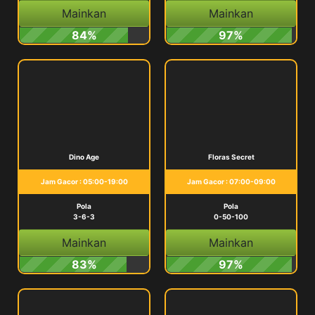
Mainkan
Mainkan
84%
97%
Dino Age
Floras Secret
Jam Gacor : 05:00-19:00
Jam Gacor : 07:00-09:00
Pola
Pola
3-6-3
0-50-100
Mainkan
Mainkan
83%
97%