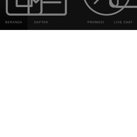
Red Tiger
RTG
TTG
Skywind
Gameplay
Betsoft
Tentang kami
Cara Betting
BERANDA
DAFTAR
PROMOSI
LIVE CHAT
Mobile
Link Golbos
Kalkulator Mix Parlay
Zona Golbos
Anti Blokir
Golbos
merupakan website game judi online sportbook terbaik dan
terbesar di Indonesia dengan layanan nonstop 24jam untuk semua
pecinta judi online. Cukup dengan satu ID semua member Golbos bisa
memainkan berbagai pilihan game sportbook yang sangat
menyenangkan dan menguntungkan seperti sportbook, idnlive, live
casino, slots, Tembak ikan, Bolatangkas, Togel, E-sports dan texas poker.
Agen judi
online sportbook Golbos merupakan situs terpercaya karena