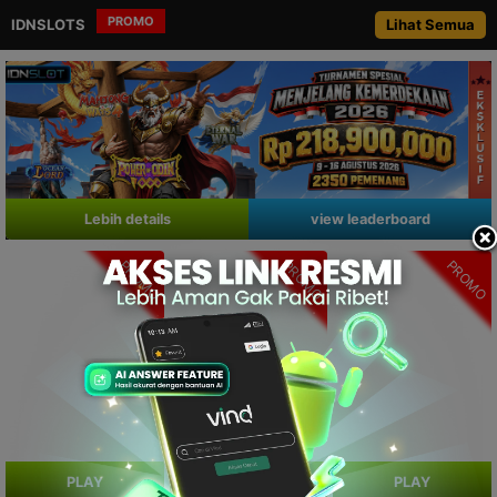
PROMO
IDNSLOTS
Lihat Semua
Lebih details
view leaderboard
PROMO
PROMO
PROMO
PLAY
PLAY
PLAY