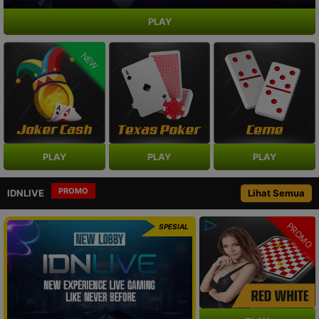
PLAY
NEW
PLAY
PLAY
PLAY
PROMO
IDNLIVE
Lihat Semua
PROMO
SPESIAL