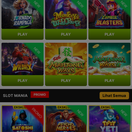
NEW
NEW
NEW
PLAY
PLAY
PLAY
NEW
PLAY
PLAY
PLAY
PROMO
SLOT MANIA
Lihat Semua
PROMO
NEW
NEW