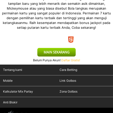
tampilan baru yang lebih menarik dan semakin asik dimainkan,
Mickeymouse atau yang biasa disebut Bola tangkas merupakan
permainan kartu yang sangat populer di Indonesia. Permainan 7 kartu
dengan pemilihan kartu terbaik dan tertinggi yang akan menguji
ketangkasanmu. Raih kesempatan mendapatkan bonus jackpot pada
setiap putaran kartu terbaik Anda, Coba sekarang!
MAIN SEKARANG
Belum Punya Akun!
Daftar Gratis!
Tentang kami
Cara Betting
Mobile
Link Golbos
Kalkulator Mix Parlay
Zona Golbos
Anti Blokir