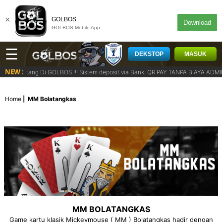
×
GOLBOS
Download
GOLBOS Mobile App
☰
DEKSTOP
MASUK
NEW :
amat Datang Di GOLBOS !!! Sistem deposit via Bank, QR PAY TANPA BIAYA ADM
Home
MM Bolatangkas
MM BOLATANGKAS
Game kartu klasik Mickeymouse ( MM ) Bolatangkas hadir dengan