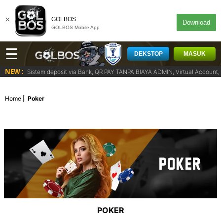
×
GOLBOS
Download
GOLBOS Mobile App
☰
DEKSTOP
MASUK
NEW :
LBOS !!! Sistem deposit via Bank, QR PAY TANPA BIAYA ADMIN, Virtual Accou
Home
Poker
POKER