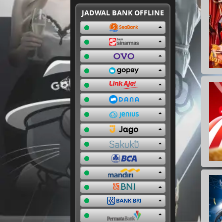
JADWAL BANK OFFLINE