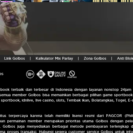
Link Golbos
|
Kalkulator Mix Parlay
|
Zona Golbos
|
Anti Blok
book terbaik dan terbesar di Indonesia dengan layanan nonstop 24jam
D semua member Golbos bisa memainkan berbagai pilihan game sportboo
rtbook, idnlive, live casino, slots, Tembak ikan, Bolatangkas, Togel, E-
us terpercaya karena telah memiliki lisensi resmi dari PAGCOR (Phil
an permainan member merupakan prioritas utama Golbos dengan pela
al. Golbos juga menyediakan berbagai metode pembayaran terlengkap d
 proses transaksi. Hubungi segera customer service Golbos untuk info